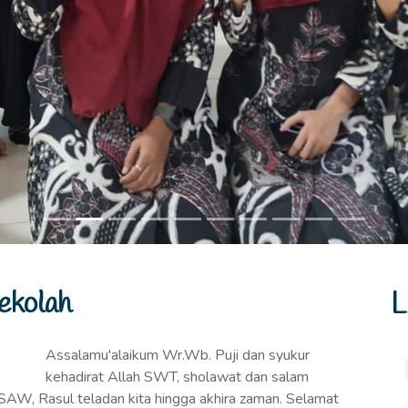
ekolah
L
Assalamu'alaikum Wr.Wb. Puji dan syukur
kehadirat Allah SWT, sholawat dan salam
AW, Rasul teladan kita hingga akhira zaman. Selamat