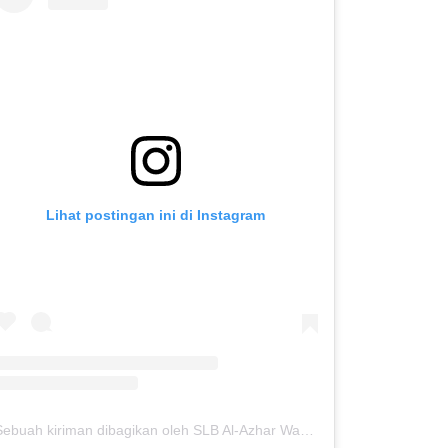
Lihat postingan ini di Instagram
Sebuah kiriman dibagikan oleh SLB Al-Azhar Waru (@slbalazharwaru)