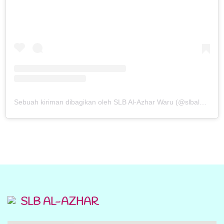
Sebuah kiriman dibagikan oleh SLB Al-Azhar Waru (@slbalazharwaru)
SLB AL-AZHAR