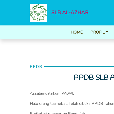
SLB AL-AZHAR
HOME
PROFIL
PPDB
PPDB SLB 
Assalamualaikum Wr.Wb
Halo orang tua hebat, Telah dibuka PPDB Tah
Berikut ini persyartan Pendafatran: