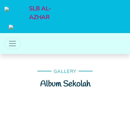
SLB AL-
AZHAR
GALLERY
Album Sekolah