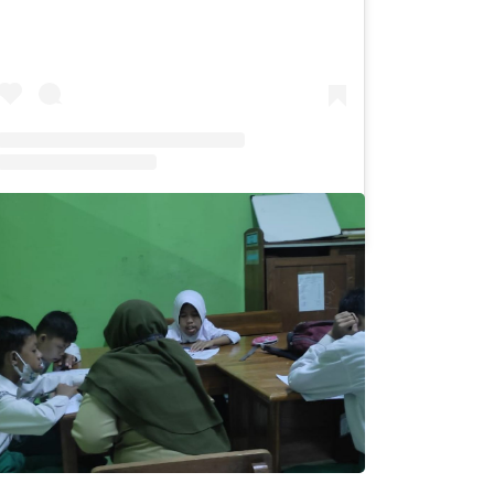
Sebuah kiriman dibagikan oleh SLB Al-Azhar Waru (@slbalazharwaru)