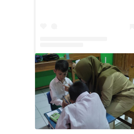
Sebuah kiriman dibagikan oleh SLB Al-Azhar Waru (@slbalazharwaru)