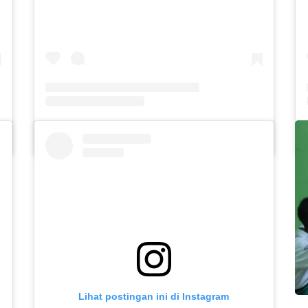
Sebuah kiriman dibagikan oleh SLB Al-Azhar Waru (@slbalazharwaru)
Lihat postingan ini di Instagram