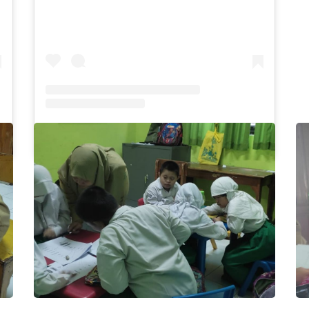
Sebuah kiriman dibagikan oleh SLB Al-Azhar Waru (@slbalazharwaru)