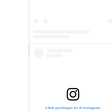
Sebuah kiriman dibagikan oleh SLB Al-Azhar Waru (@slbalazharwaru)
Lihat postingan ini di Instagram