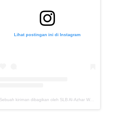
Lihat postingan ini di Instagram
Sebuah kiriman dibagikan oleh SLB Al-Azhar Waru (@slbalazharwaru)