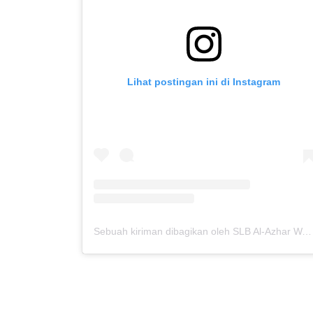
Lihat postingan ini di Instagram
Sebuah kiriman dibagikan oleh SLB Al-Azhar Waru (@slbalazharwaru)