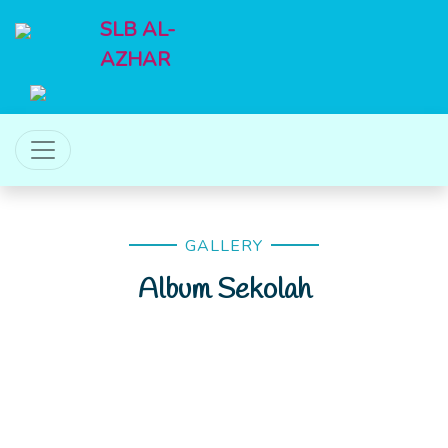
SLB AL-
AZHAR
GALLERY
Album Sekolah