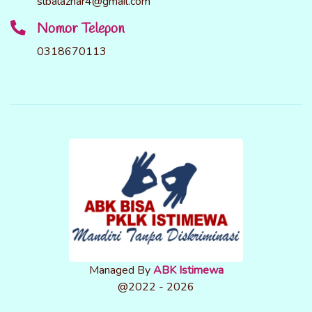
slbalazhar4@gmail.com
Nomor Telepon
0318670113
Managed By
ABK Istimewa
@2022 - 2026