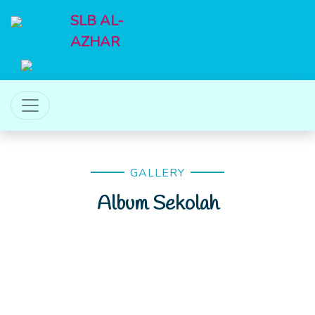
SLB AL-
AZHAR
GALLERY
Album Sekolah