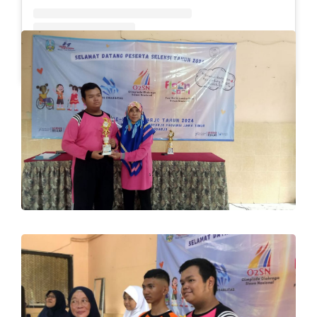
Sebuah kiriman dibagikan oleh SLB Al-Azhar Waru (@slbalazharwaru)