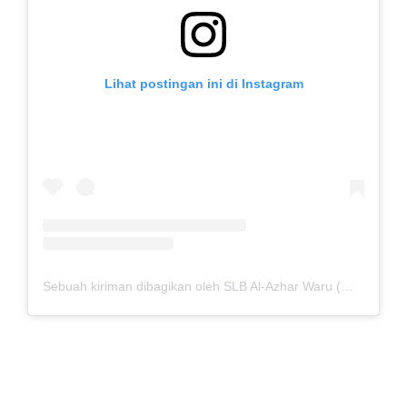
Lihat postingan ini di Instagram
Sebuah kiriman dibagikan oleh SLB Al-Azhar Waru (@slbalazharwaru)