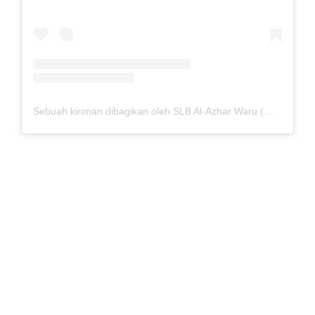
Sebuah kiriman dibagikan oleh SLB Al-Azhar Waru (@slbalazharwaru)