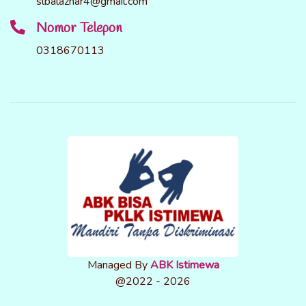
slbalazhar4@gmail.com
Nomor Telepon
0318670113
Managed By
ABK Istimewa
@2022 - 2026