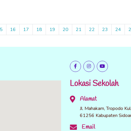
5
16
17
18
19
20
21
22
23
24
Lokasi Sekolah
Alamat
Jl. Mahakam, Tropodo Kul
61256 Kabupaten Sidoar
Email