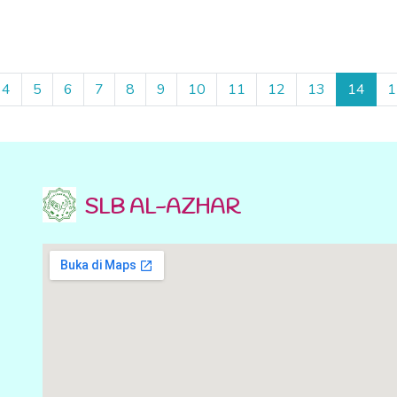
4
5
6
7
8
9
10
11
12
13
14
1
SLB AL-AZHAR