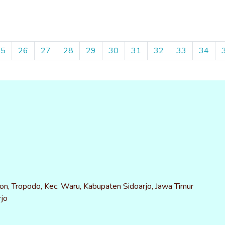
25
26
27
28
29
30
31
32
33
34
on, Tropodo, Kec. Waru, Kabupaten Sidoarjo, Jawa Timur
jo