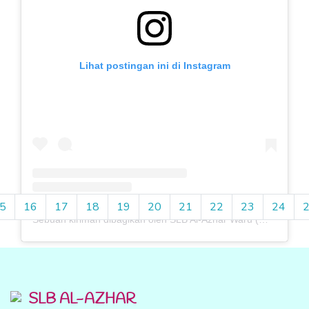
Lihat postingan ini di Instagram
5
16
17
18
19
20
21
22
23
24
Sebuah kiriman dibagikan oleh SLB Al-Azhar Waru (@slbalazharwaru)
SLB AL-AZHAR