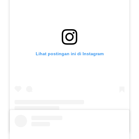
Lihat postingan ini di Instagram
Sebuah kiriman dibagikan oleh SLB Al-Azhar Waru (@slbalazharwaru)