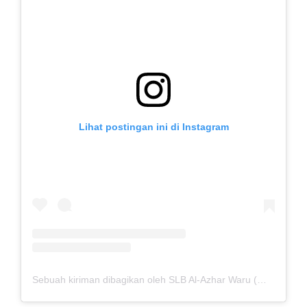
Lihat postingan ini di Instagram
Sebuah kiriman dibagikan oleh SLB Al-Azhar Waru (@slbalazharwaru)