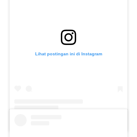
Lihat postingan ini di Instagram
Sebuah kiriman dibagikan oleh SLB Al-Azhar Waru (@slbalazharwaru)