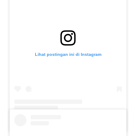
Lihat postingan ini di Instagram
Sebuah kiriman dibagikan oleh SLB Al-Azhar Waru (@slbalazharwaru)