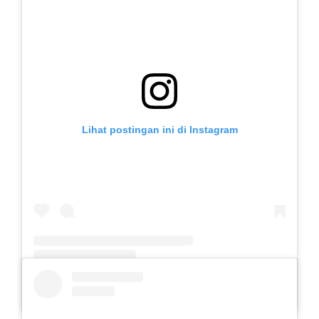
Lihat postingan ini di Instagram
Sebuah kiriman dibagikan oleh SLB Al-Azhar Waru (@slbalazharwaru)