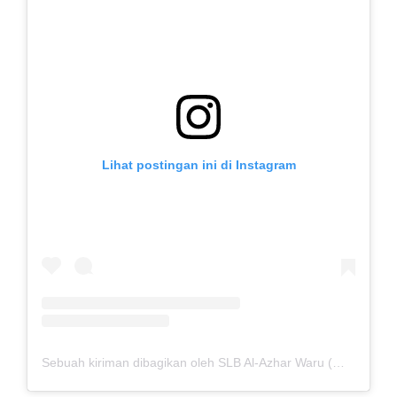
Lihat postingan ini di Instagram
Sebuah kiriman dibagikan oleh SLB Al-Azhar Waru (@slbalazharwaru)