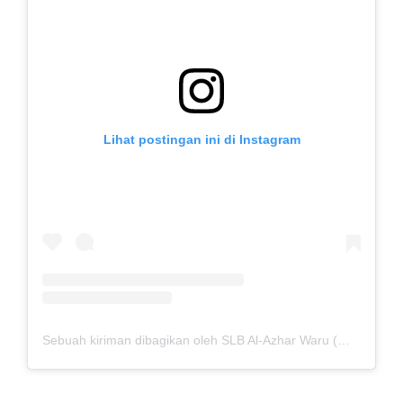
Lihat postingan ini di Instagram
Sebuah kiriman dibagikan oleh SLB Al-Azhar Waru (@slbalazharwaru)