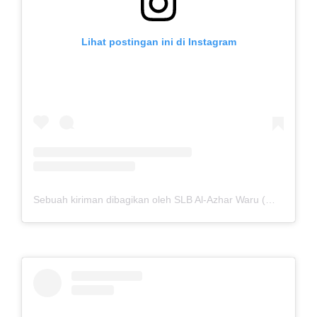
Lihat postingan ini di Instagram
Sebuah kiriman dibagikan oleh SLB Al-Azhar Waru (@slbalazharwaru)