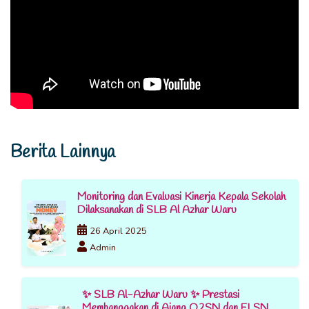
Berita Lainnya
Monitoring dan Evaluasi Kinerja Kepala Sekolah
Dilaksanakan di SLB Al Azhar Waru
26 April 2025
Admin
✨ SLB Al-Azhar Waru ✨ Prestasi
Membanggakan di Ajang O2SN dan FLSN