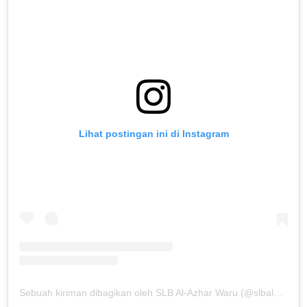
Lihat postingan ini di Instagram
Sebuah kiriman dibagikan oleh SLB Al-Azhar Waru (@slbalazharwaru)