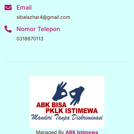
Email
slbalazhar4@gmail.com
Nomor Telepon
0318670113
Managed By
ABK Istimewa