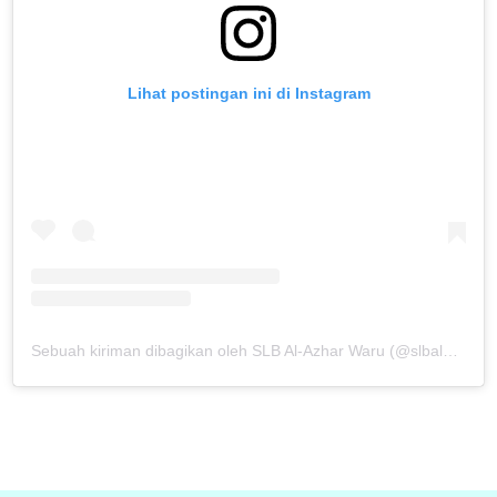
Lihat postingan ini di Instagram
Sebuah kiriman dibagikan oleh SLB Al-Azhar Waru (@slbalazharwaru)