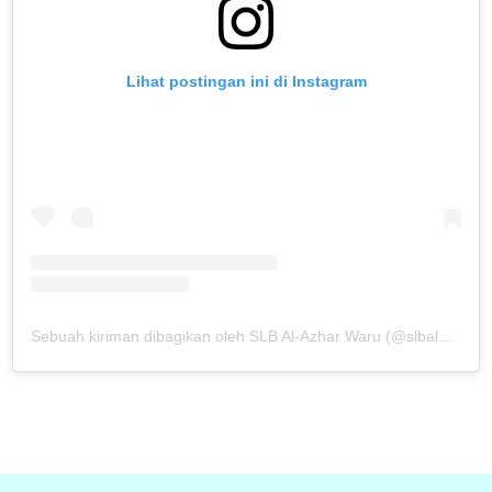
Lihat postingan ini di Instagram
Sebuah kiriman dibagikan oleh SLB Al-Azhar Waru (@slbalazharwaru)