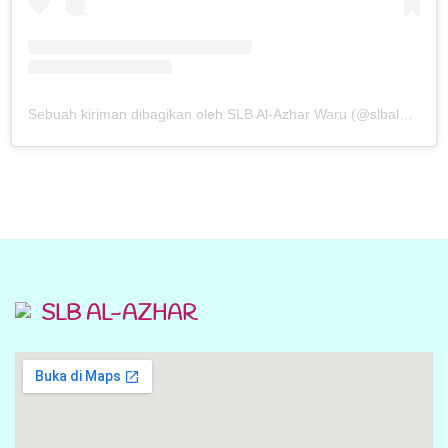
Sebuah kiriman dibagikan oleh SLB Al-Azhar Waru (@slbalazharwaru)
SLB AL-AZHAR