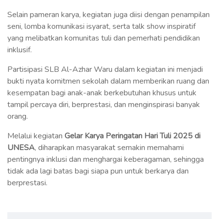
Selain pameran karya, kegiatan juga diisi dengan penampilan
seni, lomba komunikasi isyarat, serta talk show inspiratif
yang melibatkan komunitas tuli dan pemerhati pendidikan
inklusif.
Partisipasi SLB Al-Azhar Waru dalam kegiatan ini menjadi
bukti nyata komitmen sekolah dalam memberikan ruang dan
kesempatan bagi anak-anak berkebutuhan khusus untuk
tampil percaya diri, berprestasi, dan menginspirasi banyak
orang.
Melalui kegiatan
Gelar Karya Peringatan Hari Tuli 2025 di
UNESA
, diharapkan masyarakat semakin memahami
pentingnya inklusi dan menghargai keberagaman, sehingga
tidak ada lagi batas bagi siapa pun untuk berkarya dan
berprestasi.