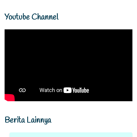
Youtube Channel
Berita Lainnya