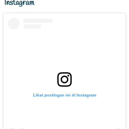
Instagram
Lihat postingan ini di Instagram