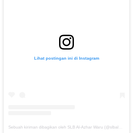
Lihat postingan ini di Instagram
Sebuah kiriman dibagikan oleh SLB Al-Azhar Waru (@slbalazharwaru)