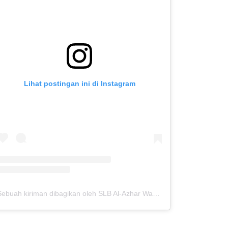
Lihat postingan ini di Instagram
Sebuah kiriman dibagikan oleh SLB Al-Azhar Waru (@slbalazharwaru)