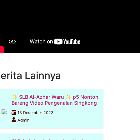
erita Lainnya
✨ SLB Al-Azhar Waru ✨ p5 Nonton
Bareng Video Pengenalan Singkong
18 Desember 2023
Admin