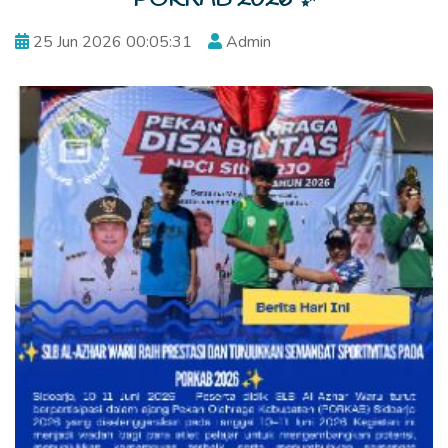
25 Jun 2026 00:05:31
Admin