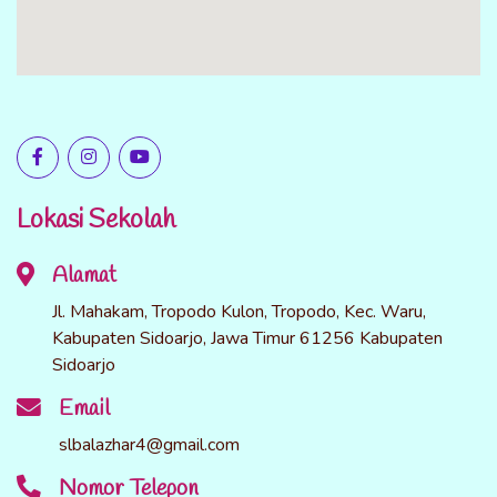
Lokasi Sekolah
Alamat
Jl. Mahakam, Tropodo Kulon, Tropodo, Kec. Waru,
Kabupaten Sidoarjo, Jawa Timur 61256 Kabupaten
Sidoarjo
Email
slbalazhar4@gmail.com
Nomor Telepon