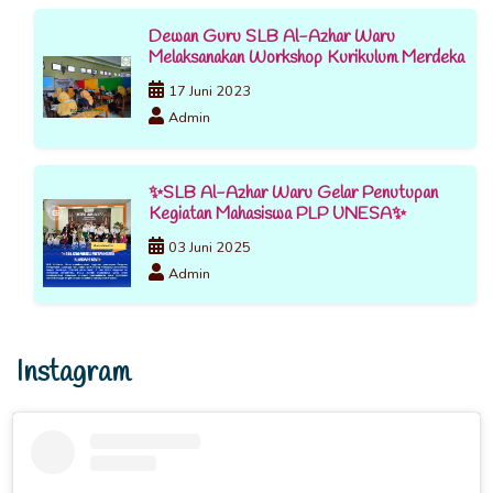
Dewan Guru SLB Al-Azhar Waru
Melaksanakan Workshop Kurikulum Merdeka
17 Juni 2023
Admin
✨SLB Al-Azhar Waru Gelar Penutupan
Kegiatan Mahasiswa PLP UNESA✨
03 Juni 2025
Admin
Instagram