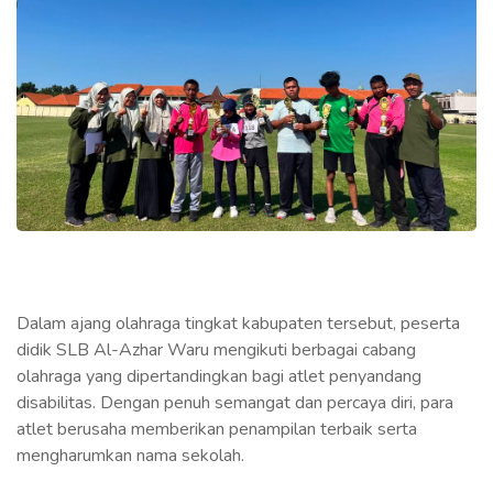
Dalam ajang olahraga tingkat kabupaten tersebut, peserta
didik SLB Al-Azhar Waru mengikuti berbagai cabang
olahraga yang dipertandingkan bagi atlet penyandang
disabilitas. Dengan penuh semangat dan percaya diri, para
atlet berusaha memberikan penampilan terbaik serta
mengharumkan nama sekolah.