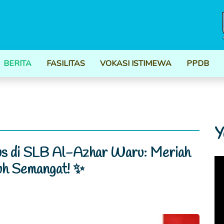
BERITA
FASILITAS
VOKASI ISTIMEWA
PPDB
Y
us di SLB Al-Azhar Waru: Meriah
uh Semangat! ✨