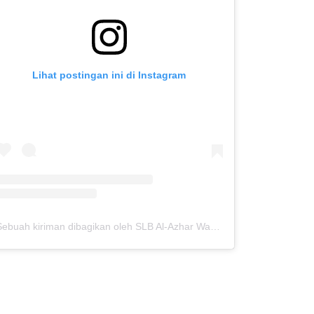
Lihat postingan ini di Instagram
Sebuah kiriman dibagikan oleh SLB Al-Azhar Waru (@slbalazharwaru)