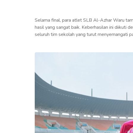
Selama final, para atlet SLB Al-Azhar Waru tam
hasil yang sangat baik. Keberhasilan ini diikuti d
seluruh tim sekolah yang turut menyemangati pa