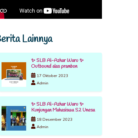
erita Lainnya
✨ SLB Al-Azhar Waru ✨
Outbound alas prambon
17 Oktober 2023
Admin
✨ SLB Al-Azhar Waru ✨
Kunjungan Mahasiswa S2 Unesa
18 Desember 2023
Admin