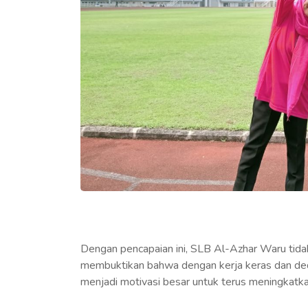
Dengan pencapaian ini, SLB Al-Azhar Waru tidak 
membuktikan bahwa dengan kerja keras dan dedi
menjadi motivasi besar untuk terus meningkatka