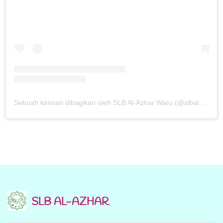
Sebuah kiriman dibagikan oleh SLB Al-Azhar Waru (@slbalazharwaru)
SLB AL-AZHAR