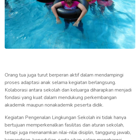
Orang tua juga turut berperan aktif dalam mendampingi
proses adaptasi anak selama kegiatan berlangsung.
Kolaborasi antara sekolah dan keluarga diharapkan menjadi
fondasi yang kuat dalam mendukung perkembangan
akademik maupun nonakademik peserta didik.
Kegiatan Pengenalan Lingkungan Sekolah ini tidak hanya
bertujuan memperkenalkan fasilitas dan aturan sekolah,
tetapi juga menanamkan nilai-nilai disiplin, tanggung jawab,
kemandirian, kepedulian, serta sikap saling menghargai