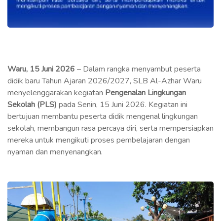
Waru, 15 Juni 2026
– Dalam rangka menyambut peserta
didik baru Tahun Ajaran 2026/2027, SLB Al-Azhar Waru
menyelenggarakan kegiatan
Pengenalan Lingkungan
Sekolah (PLS)
pada Senin, 15 Juni 2026. Kegiatan ini
bertujuan membantu peserta didik mengenal lingkungan
sekolah, membangun rasa percaya diri, serta mempersiapkan
mereka untuk mengikuti proses pembelajaran dengan
nyaman dan menyenangkan.