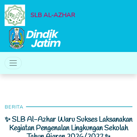
SLB AL-AZHAR
BERITA
✨ SLB Al-Azhar Waru Sukses Laksanakan
Kegiatan Pengenalan Lingkungan Sekolah
Tahun Ajaran 2026/2027 ✨