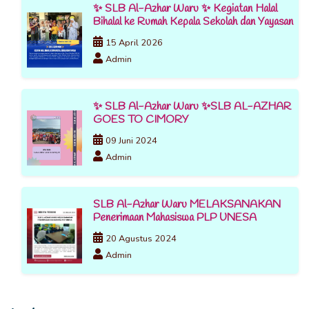
✨ SLB Al-Azhar Waru ✨ Kegiatan Halal
Bihalal ke Rumah Kepala Sekolah dan Yayasan
15 April 2026
Admin
✨ SLB Al-Azhar Waru ✨SLB AL-AZHAR
GOES TO CIMORY
09 Juni 2024
Admin
SLB Al-Azhar Waru MELAKSANAKAN
Penerimaan Mahasiswa PLP UNESA
20 Agustus 2024
Admin